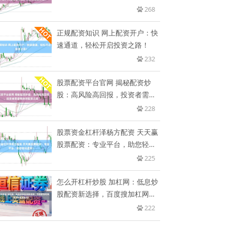
全
268
正规配资知识 网上配资开户：快
速通道，轻松开启投资之路！
232
股票配资平台官网 揭秘配资炒
股：高风险高回报，投资者需谨
慎抉
228
股票资金杠杆泽杨方配资 天天赢
股票配资：专业平台，助您轻松
盈
225
怎么开杠杆炒股 加杠网：低息炒
股配资新选择，百度搜加杠网，
配
222