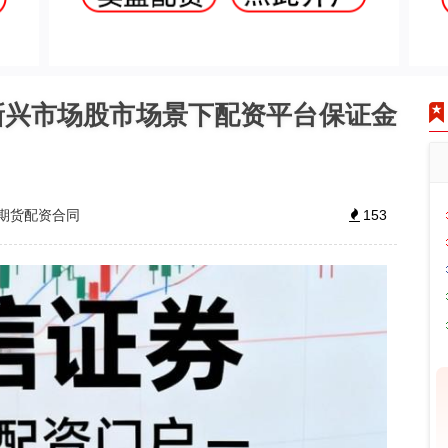
新兴市场股市场景下配资平台保证金
期货配资合同
153