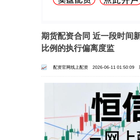
期货配资合同 近一段时间
比例的执行偏离度监
配资官网线上配资
2026-06-11 01:50:09