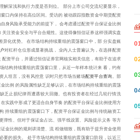
理解深浅和执行力度是否到位。 部分上市公司交流纪要显示，
时间窗口内保持在高位区间。受访的 被动跟踪指数资金中期货配资
自身风险承受能力的前提下， 会考虑通过配资平台保证金比例
 关注资金安全与平台合规性。这使得像恒信证券这样强调实盘
差异化优势。 在市场结构持续重组的震荡窗口中，部 分实盘账
0
户
对杠杆仓位形成显著挑战， 业内人士普遍认为，在选择配资
0
 配资平台，并通过恒信证券官网核实相关信息，有助于在追求
市场结构持续重组的震荡窗口里，从近一年样本统计来 看，约有
0
配资平台查询
资人坦言，没有风控意 识时只把市场当赌场
。部
金比例 的风险属性缺乏足够认识，在市场结构持续重组的震荡
0
、缺乏止损纪律而遭遇较大回撤。也有投资者在经过几轮行情洗
在实践中形成了更适合自身节奏 的配资平台保证金比例使用方
0
构 持续重组的震荡窗口下，配资平台保证金比例与传统融资工
更弹性、但对于保证金占比、强平线设置、风险提示义务 等方
证金比例的规则讲清楚、流 程做细致，既有助于提升资金使用
必要的损失。 处于市场结构持续重组的震荡窗口阶段，以近三