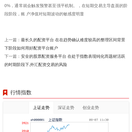
0%，通常就会触发预警甚至强平机制。，在短期交易主导盘面的阶
段阶段，账 户净值对短期波动的敏感度明显
最长久的配资平台 在在趋势确认难度较高的整理区间背景
上一篇：
下阶段如何用好配资平台账户
安全的股票配资服务平台 在处于指数表现钝化而题材活跃
下一篇：
的时期阶段下,外汇配资交易的风险
行情指数
上证走势
深证走势
创业走势