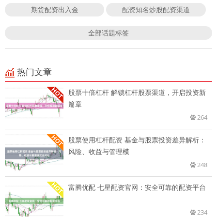
期货配资出入金
配资知名炒股配资渠道
全部话题标签
热门文章
股票十倍杠杆 解锁杠杆股票渠道，开启投资新
篇章
264
股票使用杠杆配资 基金与股票投资差异解析：
风险、收益与管理模
248
富腾优配 七星配资官网：安全可靠的配资平台
234