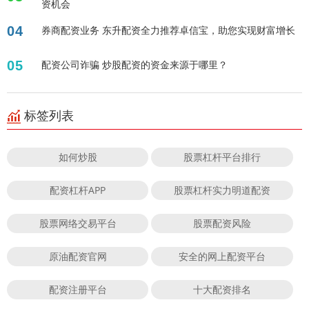
资机会
04
券商配资业务 东升配资全力推荐卓信宝，助您实现财富增长
05
配资公司诈骗 炒股配资的资金来源于哪里？
标签列表
如何炒股
股票杠杆平台排行
配资杠杆APP
股票杠杆实力明道配资
股票网络交易平台
股票配资风险
原油配资官网
安全的网上配资平台
配资注册平台
十大配资排名