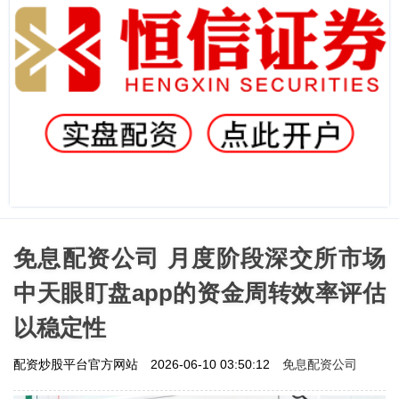
免息配资公司 月度阶段深交所市场
中天眼盯盘app的资金周转效率评估
以稳定性
免息配资公司
配资炒股平台官方网站
2026-06-10 03:50:12