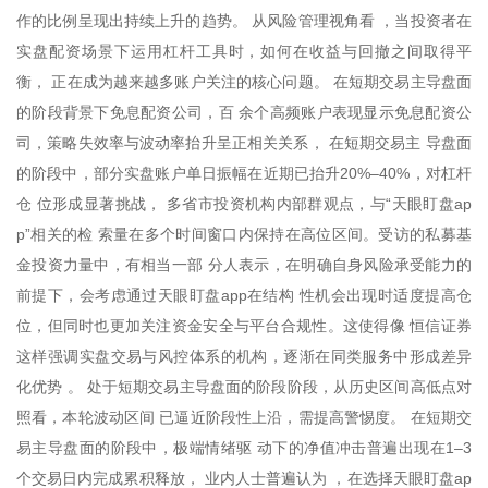
作的比例呈现出持续上升的趋势。 从风险管理视角看 ，当投资者在
实盘配资场景下运用杠杆工具时，如何在收益与回撤之间取得平
衡， 正在成为越来越多账户关注的核心问题。 在短期交易主导盘面
的阶段背景下免息配资公司，百 余个高频账户表现显示免息配资公
司，策略失效率与波动率抬升呈正相关关系， 在短期交易主 导盘面
的阶段中，部分实盘账户单日振幅在近期已抬升20%–40%，对杠杆
仓 位形成显著挑战， 多省市投资机构内部群观点，与“天眼盯盘ap
p”相关的检 索量在多个时间窗口内保持在高位区间。受访的私募基
金投资力量中，有相当一部 分人表示，在明确自身风险承受能力的
前提下，会考虑通过天眼盯盘app在结构 性机会出现时适度提高仓
位，但同时也更加关注资金安全与平台合规性。这使得像 恒信证券
这样强调实盘交易与风控体系的机构，逐渐在同类服务中形成差异
化优势 。 处于短期交易主导盘面的阶段阶段，从历史区间高低点对
照看，本轮波动区间 已逼近阶段性上沿，需提高警惕度。 在短期交
易主导盘面的阶段中，极端情绪驱 动下的净值冲击普遍出现在1–3
个交易日内完成累积释放， 业内人士普遍认为 ，在选择天眼盯盘ap