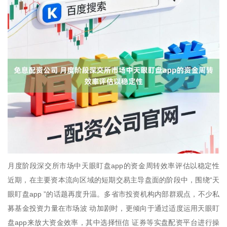
月度阶段深交所市场中天眼盯盘app的资金周转效率评估以稳定性
近期，在主要资本流向区域的短期交易主导盘面的阶段中，围绕“天
眼盯盘app ”的话题再度升温。多省市投资机构内部群观点，不少私
募基金投资力量在市场波 动加剧时，更倾向于通过适度运用天眼盯
盘app来放大资金效率，其中选择恒信 证券等实盘配资平台进行操