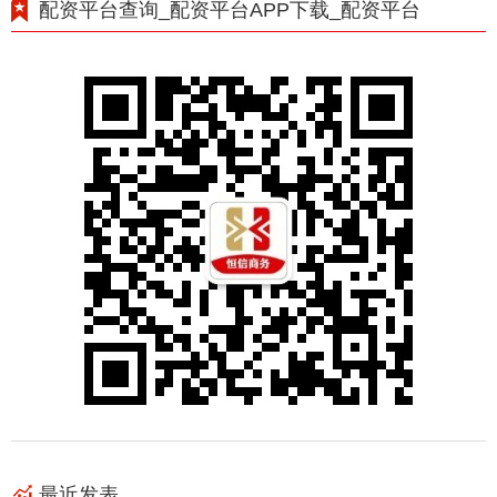
配资平台查询_配资平台APP下载_配资平台
最近发表