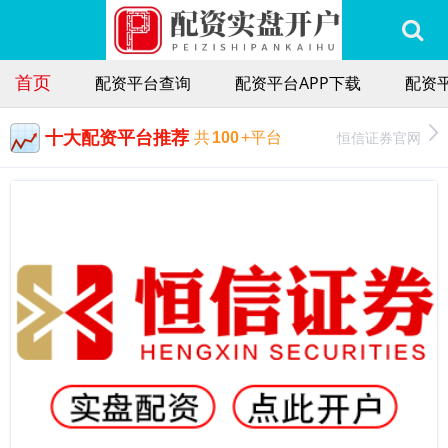
首页
配资平台查询
配资平台APP下载
配资
十大配资平台推荐
恒信证券官网
共
100
+平台