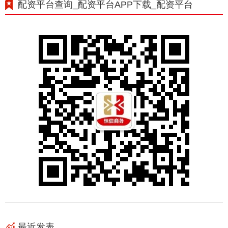
配资平台查询_配资平台APP下载_配资平台
最近发表