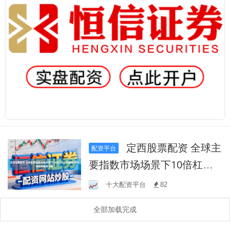
定西股票配资 全球主
配资平台
要指数市场场景下10倍杠杆
一天能挣50万吗的资金集中
十大配资平台
82
度
全部加载完成