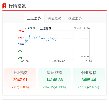
行情指数
上证走势
深证走势
创业走势
上证指数
深证成指
创业板指
3947.91
14148.86
3485.44
7.87
(0.20%)
-162.15
(-1.13%)
-77.68
(-2.18%)