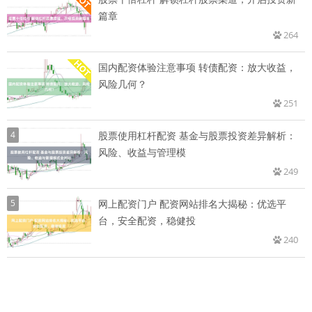
篇章
264
国内配资体验注意事项 转债配资：放大收益，
风险几何？
251
4
股票使用杠杆配资 基金与股票投资差异解析：
风险、收益与管理模
249
5
网上配资门户 配资网站排名大揭秘：优选平
台，安全配资，稳健投
240