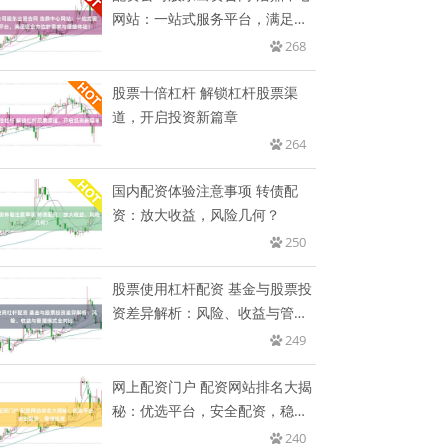
网站：一站式服务平台，满足您
全
268
股票十倍杠杆 解锁杠杆股票渠
道，开启投资新篇章
264
国内配资体验注意事项 转债配
资：放大收益，风险几何？
250
股票使用杠杆配资 基金与股票投
资差异解析：风险、收益与管理
模
249
网上配资门户 配资网站排名大揭
秘：优选平台，安全配资，稳健
投
240