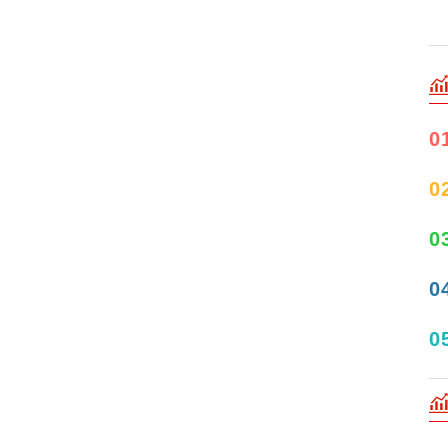
0
0
0
0
0