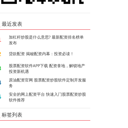
最近发表
加杠杆炒股是什么意思? 最新配资排名榜单
1
发布
2
贷款配资 揭秘配资内幕：投资必读！
股票配资软件APP下载 配资拿地，解锁地产
3
投资新机遇
原油配资官网 股票配资炒股软件定制开发服
4
务
安全的网上配资平台 快速入门股票配资炒股
5
软件推荐
标签列表