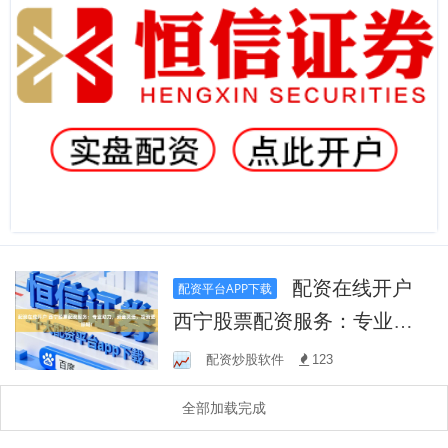
配资在线开户
配资平台APP下载
西宁股票配资服务：专业助
力，资金灵活，投资更顺
配资炒股软件
123
畅！
全部加载完成