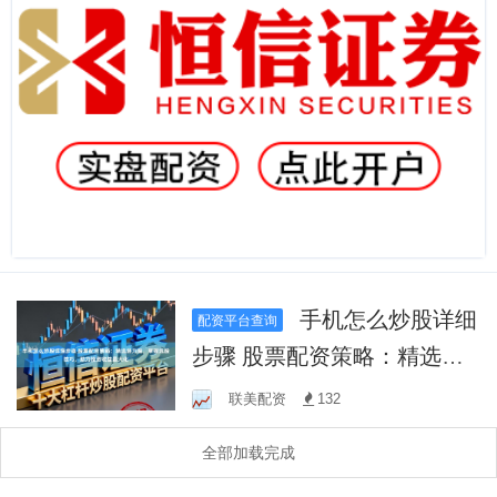
手机怎么炒股详细
配资平台查询
步骤 股票配资策略：精选潜
力股，掌握选股技巧，助力
联美配资
132
投资收益最大化
全部加载完成