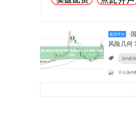
国
配资平台
风险几何
国内配
什么场外